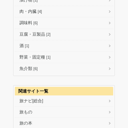
[1]
肉・内臓
[4]
調味料
[6]
豆腐・豆製品
[2]
酒
[1]
野菜・固定種
[1]
魚介類
[6]
関連サイト一覧
旅ナビ[総合]
旅もの
旅の本