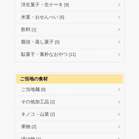
洋生菓子・生ケーキ
[9]
米菓・おせんべい
[6]
飲料
[1]
饅頭・蒸し菓子
[5]
駄菓子・素朴なおやつ
[11]
ご当地の食材
ご当地麺
[8]
その他加工品
[2]
キノコ・山菜
[2]
果物
[2]
漬け物