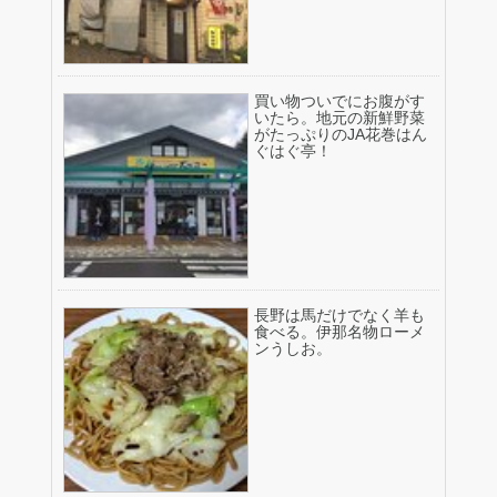
買い物ついでにお腹がす
いたら。地元の新鮮野菜
がたっぷりのJA花巻はん
ぐはぐ亭！
長野は馬だけでなく羊も
食べる。伊那名物ローメ
ンうしお。