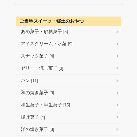
ご当地スイーツ・郷土のおやつ
あめ菓子・砂糖菓子
[5]
アイスクリーム・氷菓
[9]
スナック菓子
[4]
ゼリー・流し菓子
[3]
パン
[11]
和の焼き菓子
[9]
和生菓子・半生菓子
[15]
揚げ菓子
[4]
洋の焼き菓子
[3]