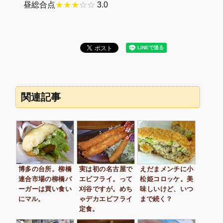
昼総合点
★★★
☆☆
3.0
関連記事
博多の台所。柳橋
実は初の名古屋で
えだまメンチに小
連合市場の柳橋バ
エビフライ。って
松姫コロッケ。美
ーガーは買い食い
刈谷ですが。めち
味しいけど、いつ
にマル。
ゃデカエビフライ
まで続く？
定食。