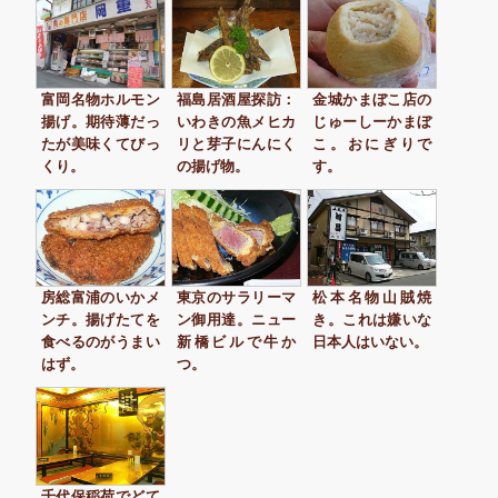
富岡名物ホルモン
福島居酒屋探訪：
金城かまぼこ店の
揚げ。期待薄だっ
いわきの魚メヒカ
じゅーしーかまぼ
たが美味くてびっ
リと芽子にんにく
こ。おにぎりで
くり。
の揚げ物。
す。
房総富浦のいかメ
東京のサラリーマ
松本名物山賊焼
ンチ。揚げたてを
ン御用達。ニュー
き。これは嫌いな
食べるのがうまい
新橋ビルで牛か
日本人はいない。
はず。
つ。
千代保稲荷でどて