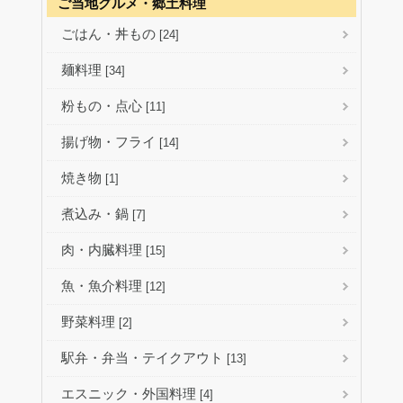
ご当地グルメ・郷土料理
ごはん・丼もの
[24]
麺料理
[34]
粉もの・点心
[11]
揚げ物・フライ
[14]
焼き物
[1]
煮込み・鍋
[7]
肉・内臓料理
[15]
魚・魚介料理
[12]
野菜料理
[2]
駅弁・弁当・テイクアウト
[13]
エスニック・外国料理
[4]