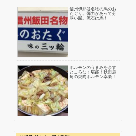
信州伊那谷名物の馬のお
たぐり。弾力があって分
厚い腸。流石は馬！
ホルモンのうまみを余す
ところなく堪能！秋田鹿
角の焼肉ホルモン幸楽！