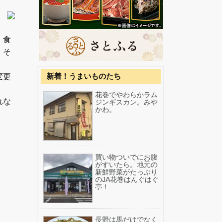
、食
、そ
新着！うまいものたち
変更
花巻でやわらかラム
れな
ジンギスカン。みや
かわ。
買い物ついでにお腹
がすいたら。地元の
新鮮野菜がたっぷり
のJA花巻はんぐはぐ
亭！
長野は馬だけでなく