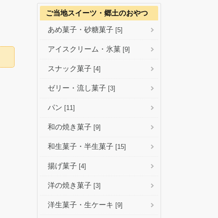
ご当地スイーツ・郷土のおやつ
あめ菓子・砂糖菓子
[5]
アイスクリーム・氷菓
[9]
スナック菓子
[4]
ゼリー・流し菓子
[3]
パン
[11]
和の焼き菓子
[9]
和生菓子・半生菓子
[15]
揚げ菓子
[4]
洋の焼き菓子
[3]
洋生菓子・生ケーキ
[9]