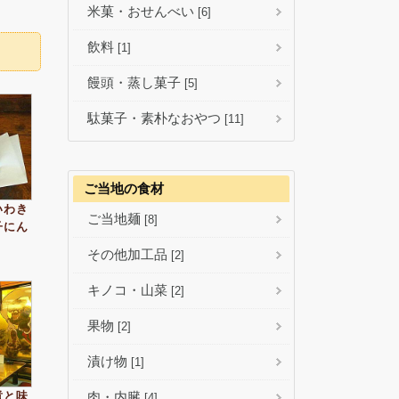
米菓・おせんべい
[6]
飲料
[1]
饅頭・蒸し菓子
[5]
駄菓子・素朴なおやつ
[11]
ご当地の食材
いわき
ご当地麺
[8]
子にん
その他加工品
[2]
キノコ・山菜
[2]
果物
[2]
漬け物
[1]
肉・内臓
煮と味
[4]