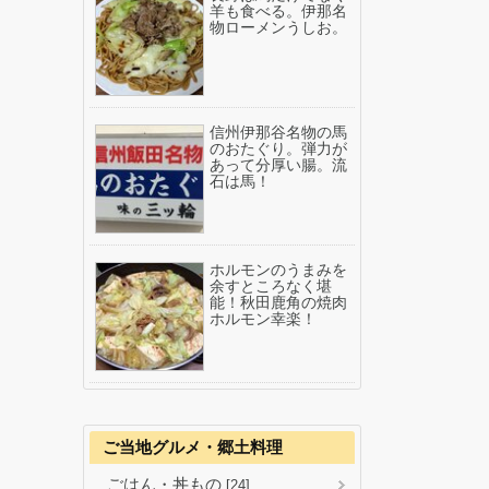
羊も食べる。伊那名
物ローメンうしお。
信州伊那谷名物の馬
のおたぐり。弾力が
あって分厚い腸。流
石は馬！
ホルモンのうまみを
余すところなく堪
能！秋田鹿角の焼肉
ホルモン幸楽！
ご当地グルメ・郷土料理
ごはん・丼もの
[24]