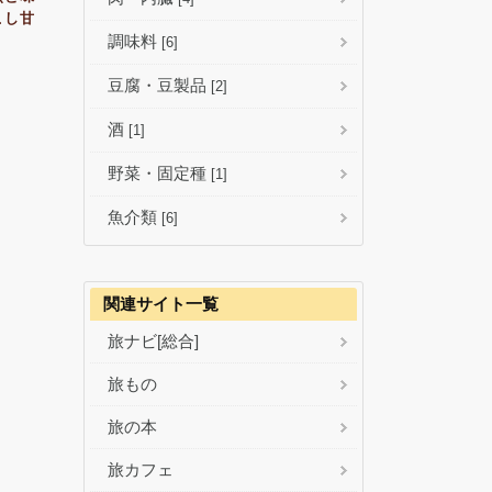
こし甘
調味料
[6]
豆腐・豆製品
[2]
酒
[1]
野菜・固定種
[1]
魚介類
[6]
関連サイト一覧
旅ナビ[総合]
旅もの
旅の本
旅カフェ