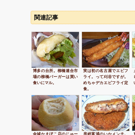
関連記事
博多の台所。柳橋連合市
実は初の名古屋でエビフ
場の柳橋バーガーは買い
ライ。って刈谷ですが。
食いにマル。
めちゃデカエビフライ定
食。
金城かまぼこ店のじゅー
房総富浦のいかメンチ。