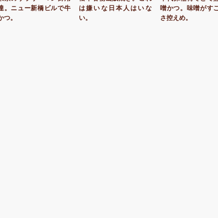
達。ニュー新橋ビルで牛
は嫌いな日本人はいな
噌かつ。味噌がす
かつ。
い。
さ控えめ。