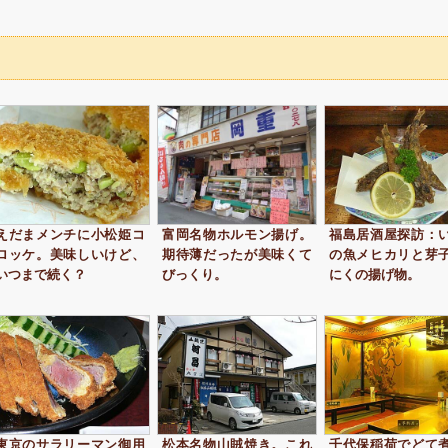
えだまメンチに小松姫コ
富岡名物ホルモン揚げ。
福島居酒屋探訪：
ロッケ。美味しいけど、
期待薄だったが美味くて
の魚メヒカリと芽
いつまで続く？
びっくり。
にくの揚げ物。
東京のサラリーマン御用
松本名物山賊焼き。これ
千代保稲荷でどて