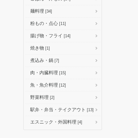
麺料理
[34]
粉もの・点心
[11]
揚げ物・フライ
[14]
焼き物
[1]
煮込み・鍋
[7]
肉・内臓料理
[15]
魚・魚介料理
[12]
野菜料理
[2]
駅弁・弁当・テイクアウト
[13]
エスニック・外国料理
[4]