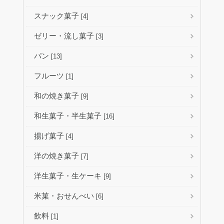
スナック菓子
[4]
ゼリー・流し菓子
[3]
パン
[13]
フルーツ
[1]
和の焼き菓子
[9]
和生菓子・半生菓子
[16]
揚げ菓子
[4]
洋の焼き菓子
[7]
洋生菓子・生ケーキ
[9]
米菓・おせんべい
[6]
飲料
[1]