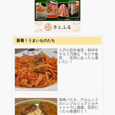
新着！うまいものたち
八戸の百年食堂：和洋中
そろう万能な「キクヤ食
堂」。近所にあったら通
いたい！
高崎パスタ。デルムンド
のハンブルジョアとカチ
ャトーラに感激。近所だ
ったら毎週行く！