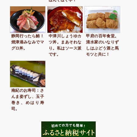
静岡行ったら鮪！
中津川しょうゆカ
甲府の百年食堂。
焼津港みなみでマ
ツ丼。まあそれな
清水家のいなりず
グロ丼。
り。私はソース派
しはぶどう酒と馬
です。
モツと共に！
南紀のお寿司：さ
んま姿ずし、玉子
巻き、めはり寿
司。