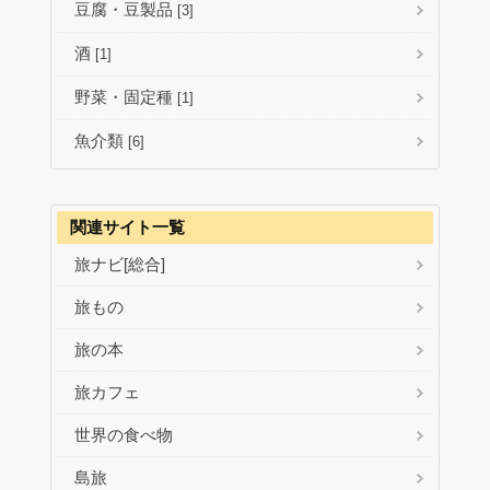
豆腐・豆製品
[3]
酒
[1]
野菜・固定種
[1]
魚介類
[6]
関連サイト一覧
旅ナビ[総合]
旅もの
旅の本
旅カフェ
世界の食べ物
島旅