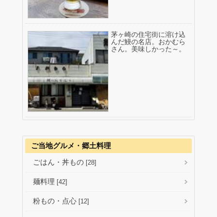
茅ヶ崎の住宅街に溶け込
んだ鰻の名店。おかむら
さん。美味しかった～。
ご当地グルメ・郷土料理
ごはん・丼もの
[28]
麺料理
[42]
粉もの・点心
[12]