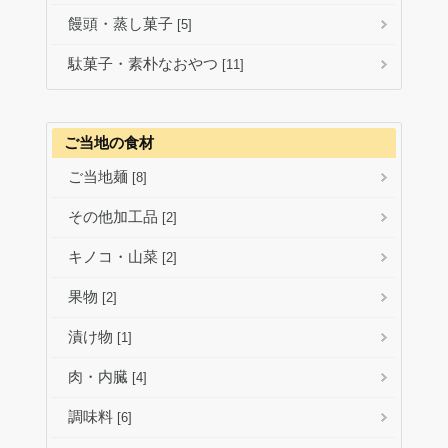
饅頭・蒸し菓子
[5]
駄菓子・素朴なおやつ
[11]
ご当地の食材
ご当地麺
[8]
その他加工品
[2]
キノコ・山菜
[2]
果物
[2]
漬け物
[1]
肉・内臓
[4]
調味料
[6]