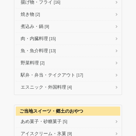
揚げ物・フライ
[16]
焼き物
[2]
煮込み・鍋
[9]
肉・内臓料理
[15]
魚・魚介料理
[13]
野菜料理
[2]
駅弁・弁当・テイクアウト
[17]
エスニック・外国料理
[4]
ご当地スイーツ・郷土のおやつ
あめ菓子・砂糖菓子
[5]
アイスクリーム・氷菓
[9]