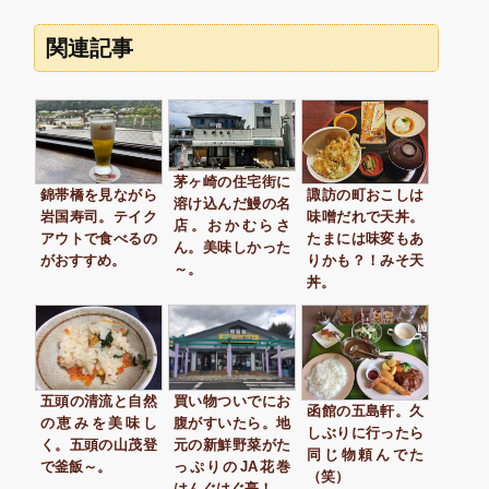
関連記事
茅ヶ崎の住宅街に
錦帯橋を見ながら
諏訪の町おこしは
溶け込んだ鰻の名
岩国寿司。テイク
味噌だれで天丼。
店。おかむらさ
アウトで食べるの
たまには味変もあ
ん。美味しかった
がおすすめ。
りかも？！みそ天
～。
丼。
五頭の清流と自然
買い物ついでにお
函館の五島軒。久
の恵みを美味し
腹がすいたら。地
しぶりに行ったら
く。五頭の山茂登
元の新鮮野菜がた
同じ物頼んでた
で釜飯～。
っぷりのJA花巻
（笑）
はんぐはぐ亭！