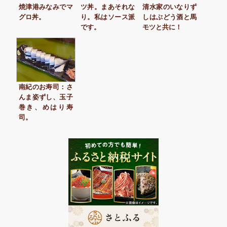
焼津港みなみでマ
ツ丼。まあそれな
清水家のいなりず
グロ丼。
り。私はソース派
しはぶどう酒と馬
です。
モツと共に！
南紀のお寿司：さ
んま姿ずし、玉子
巻き、めはり寿
司。