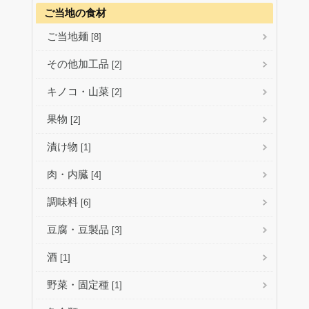
ご当地の食材
ご当地麺
[8]
その他加工品
[2]
キノコ・山菜
[2]
果物
[2]
漬け物
[1]
肉・内臓
[4]
調味料
[6]
豆腐・豆製品
[3]
酒
[1]
野菜・固定種
[1]