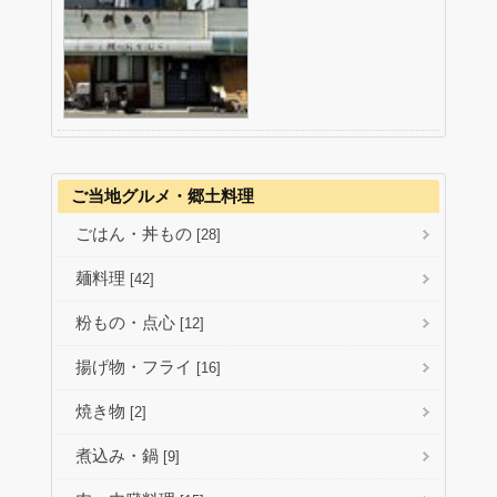
ご当地グルメ・郷土料理
ごはん・丼もの
[28]
麺料理
[42]
粉もの・点心
[12]
揚げ物・フライ
[16]
焼き物
[2]
煮込み・鍋
[9]