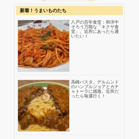
新着！うまいものたち
八戸の百年食堂：和洋中
そろう万能な「キクヤ食
堂」。近所にあったら通
いたい！
高崎パスタ。デルムンド
のハンブルジョアとカチ
ャトーラに感激。近所だ
ったら毎週行く！