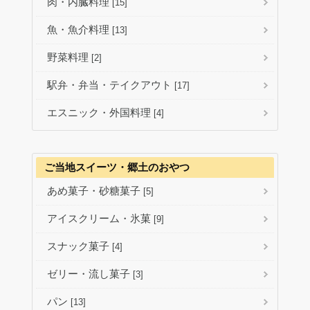
肉・内臓料理
[15]
魚・魚介料理
[13]
野菜料理
[2]
駅弁・弁当・テイクアウト
[17]
エスニック・外国料理
[4]
ご当地スイーツ・郷土のおやつ
あめ菓子・砂糖菓子
[5]
アイスクリーム・氷菓
[9]
スナック菓子
[4]
ゼリー・流し菓子
[3]
パン
[13]