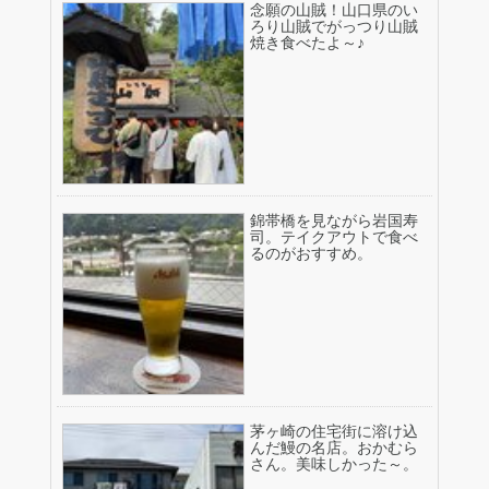
念願の山賊！山口県のい
ろり山賊でがっつり山賊
焼き食べたよ～♪
錦帯橋を見ながら岩国寿
司。テイクアウトで食べ
るのがおすすめ。
茅ヶ崎の住宅街に溶け込
んだ鰻の名店。おかむら
さん。美味しかった～。