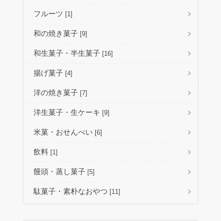
フルーツ
[1]
和の焼き菓子
[9]
和生菓子・半生菓子
[16]
揚げ菓子
[4]
洋の焼き菓子
[7]
洋生菓子・生ケーキ
[9]
米菓・おせんべい
[6]
飲料
[1]
饅頭・蒸し菓子
[5]
駄菓子・素朴なおやつ
[11]