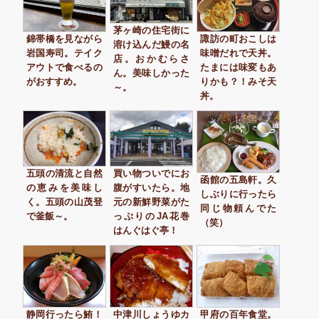
茅ヶ崎の住宅街に
錦帯橋を見ながら
諏訪の町おこしは
溶け込んだ鰻の名
岩国寿司。テイク
味噌だれで天丼。
店。おかむらさ
アウトで食べるの
たまには味変もあ
ん。美味しかった
がおすすめ。
りかも？！みそ天
～。
丼。
五頭の清流と自然
買い物ついでにお
函館の五島軒。久
の恵みを美味し
腹がすいたら。地
しぶりに行ったら
く。五頭の山茂登
元の新鮮野菜がた
同じ物頼んでた
で釜飯～。
っぷりのJA花巻
（笑）
はんぐはぐ亭！
静岡行ったら鮪！
中津川しょうゆカ
甲府の百年食堂。