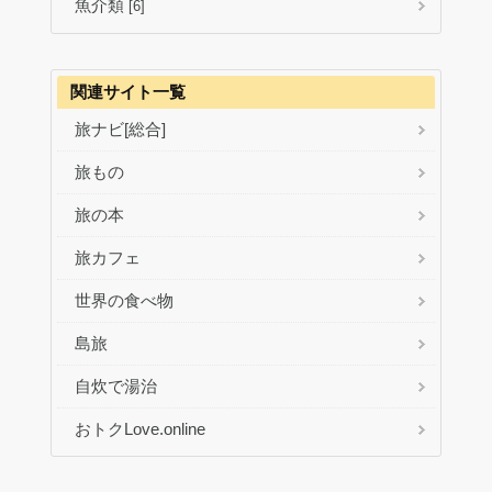
魚介類
[6]
関連サイト一覧
旅ナビ[総合]
旅もの
旅の本
旅カフェ
世界の食べ物
島旅
自炊で湯治
おトクLove.online