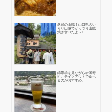
念願の山賊！山口県のい
ろり山賊でがっつり山賊
焼き食べたよ～♪
錦帯橋を見ながら岩国寿
司。テイクアウトで食べ
るのがおすすめ。