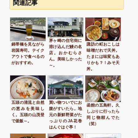
関連記事
茅ヶ崎の住宅街に
錦帯橋を見ながら
諏訪の町おこしは
溶け込んだ鰻の名
岩国寿司。テイク
味噌だれで天丼。
店。おかむらさ
アウトで食べるの
たまには味変もあ
ん。美味しかった
がおすすめ。
りかも？！みそ天
～。
丼。
五頭の清流と自然
買い物ついでにお
函館の五島軒。久
の恵みを美味し
腹がすいたら。地
しぶりに行ったら
く。五頭の山茂登
元の新鮮野菜がた
同じ物頼んでた
で釜飯～。
っぷりのJA花巻
（笑）
はんぐはぐ亭！