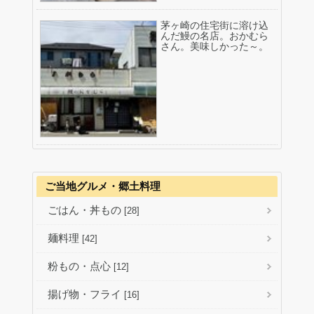
茅ヶ崎の住宅街に溶け込
んだ鰻の名店。おかむら
さん。美味しかった～。
ご当地グルメ・郷土料理
ごはん・丼もの
[28]
麺料理
[42]
粉もの・点心
[12]
揚げ物・フライ
[16]