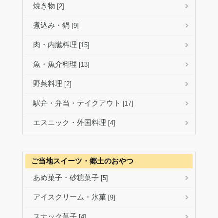
焼き物
[2]
煮込み・鍋
[9]
肉・内臓料理
[15]
魚・魚介料理
[13]
野菜料理
[2]
駅弁・弁当・テイクアウト
[17]
エスニック・外国料理
[4]
ご当地スイーツ・郷土のおやつ
あめ菓子・砂糖菓子
[5]
アイスクリーム・氷菓
[9]
スナック菓子
[4]