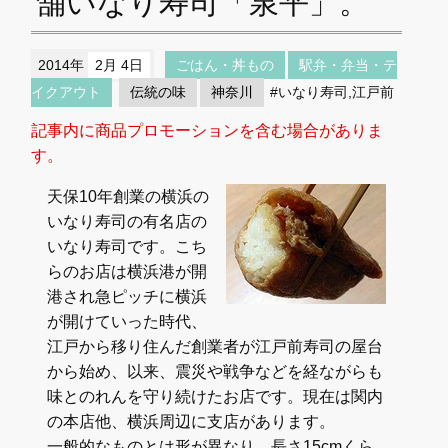
舗いなり寿司「泉平」。
2014年
2月 4日
ごはん・丼もの
駅弁・弁当・テ
イクアウト
伝統の味
神奈川
#いなり寿司,江戸前
記事内に商品プロモーションを含む場合がありま
す。
天保10年創業の横浜の
いなり寿司の有名店の
いなり寿司です。こち
らのお店は横浜港が開
港され急ピッチに横浜
が開けていった時代、
江戸から移り住んだ創業者が江戸前寿司の屋台
から始め、以来、震災や戦争などを経ながらも
味とのれんを守り続けたお店です。現在は関内
の本店他、横浜周辺に支店があります。
一般的なものとは形が異なり、長さ15cmくら