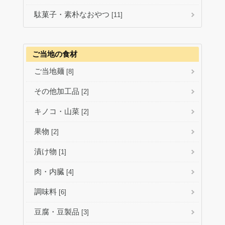
駄菓子・素朴なおやつ
[11]
ご当地の食材
ご当地麺
[8]
その他加工品
[2]
キノコ・山菜
[2]
果物
[2]
漬け物
[1]
肉・内臓
[4]
調味料
[6]
豆腐・豆製品
[3]