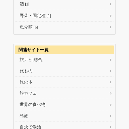
酒
[1]
野菜・固定種
[1]
魚介類
[6]
関連サイト一覧
旅ナビ[総合]
旅もの
旅の本
旅カフェ
世界の食べ物
島旅
自炊で湯治