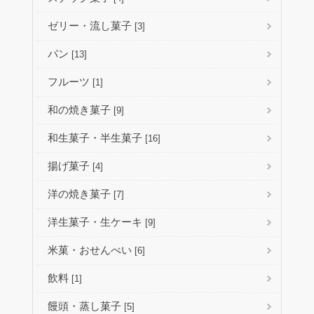
ゼリー・流し菓子
[3]
パン
[13]
フルーツ
[1]
和の焼き菓子
[9]
和生菓子・半生菓子
[16]
揚げ菓子
[4]
洋の焼き菓子
[7]
洋生菓子・生ケーキ
[9]
米菓・おせんべい
[6]
飲料
[1]
饅頭・蒸し菓子
[5]