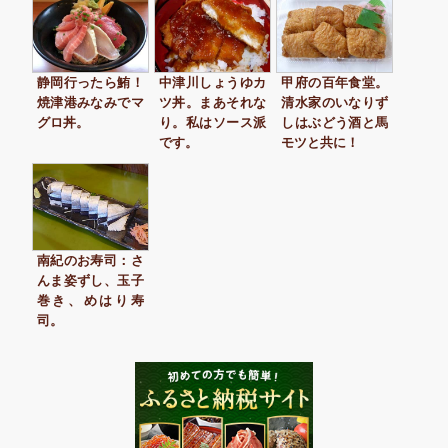
静岡行ったら鮪！
中津川しょうゆカ
甲府の百年食堂。
焼津港みなみでマ
ツ丼。まあそれな
清水家のいなりず
グロ丼。
り。私はソース派
しはぶどう酒と馬
です。
モツと共に！
南紀のお寿司：さ
んま姿ずし、玉子
巻き、めはり寿
司。