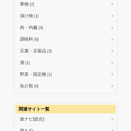
果物
[2]
漬け物
[1]
肉・内臓
[4]
調味料
[6]
豆腐・豆製品
[3]
酒
[1]
野菜・固定種
[1]
魚介類
[6]
関連サイト一覧
旅ナビ[総合]
旅もの