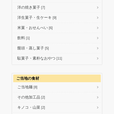
洋の焼き菓子
[7]
洋生菓子・生ケーキ
[9]
米菓・おせんべい
[6]
飲料
[1]
饅頭・蒸し菓子
[5]
駄菓子・素朴なおやつ
[11]
ご当地の食材
ご当地麺
[8]
その他加工品
[2]
キノコ・山菜
[2]