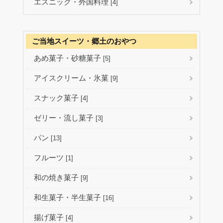
エスニック・外国料理
[4]
ご当地スイーツ・郷土のおやつ
あめ菓子・砂糖菓子
[5]
アイスクリーム・氷菓
[9]
スナック菓子
[4]
ゼリー・流し菓子
[3]
パン
[13]
フルーツ
[1]
和の焼き菓子
[9]
和生菓子・半生菓子
[16]
揚げ菓子
[4]