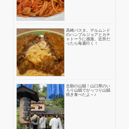
高崎パスタ。デルムンド
のハンブルジョアとカチ
ャトーラに感激。近所だ
ったら毎週行く！
念願の山賊！山口県のい
ろり山賊でがっつり山賊
焼き食べたよ～♪