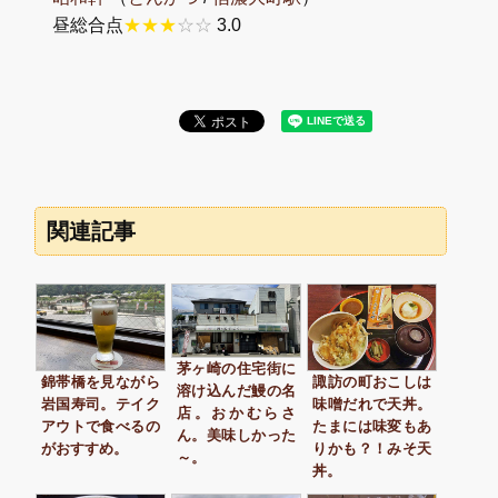
昼総合点
★★★
☆☆
3.0
関連記事
茅ヶ崎の住宅街に
錦帯橋を見ながら
諏訪の町おこしは
溶け込んだ鰻の名
岩国寿司。テイク
味噌だれで天丼。
店。おかむらさ
アウトで食べるの
たまには味変もあ
ん。美味しかった
がおすすめ。
りかも？！みそ天
～。
丼。