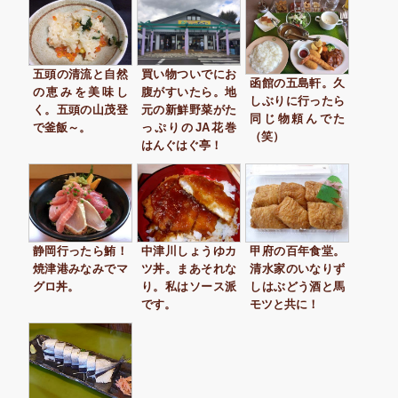
五頭の清流と自然
買い物ついでにお
函館の五島軒。久
の恵みを美味し
腹がすいたら。地
しぶりに行ったら
く。五頭の山茂登
元の新鮮野菜がた
同じ物頼んでた
で釜飯～。
っぷりのJA花巻
（笑）
はんぐはぐ亭！
静岡行ったら鮪！
中津川しょうゆカ
甲府の百年食堂。
焼津港みなみでマ
ツ丼。まあそれな
清水家のいなりず
グロ丼。
り。私はソース派
しはぶどう酒と馬
です。
モツと共に！