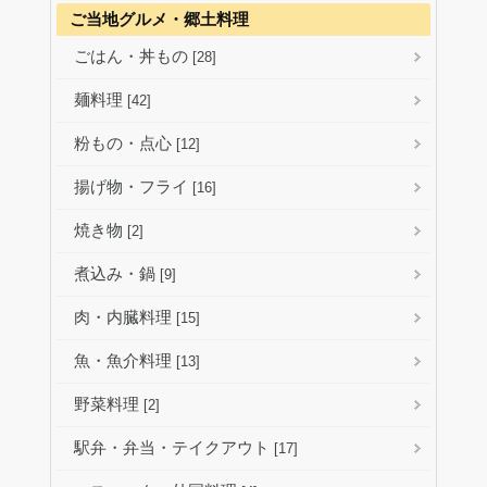
ご当地グルメ・郷土料理
ごはん・丼もの
[28]
麺料理
[42]
粉もの・点心
[12]
揚げ物・フライ
[16]
焼き物
[2]
煮込み・鍋
[9]
肉・内臓料理
[15]
魚・魚介料理
[13]
野菜料理
[2]
駅弁・弁当・テイクアウト
[17]