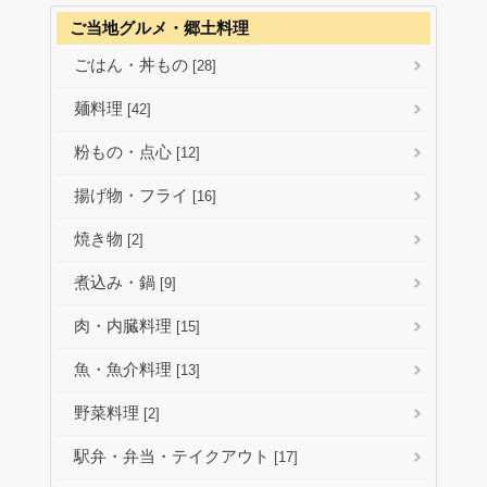
ご当地グルメ・郷土料理
ごはん・丼もの
[28]
麺料理
[42]
粉もの・点心
[12]
揚げ物・フライ
[16]
焼き物
[2]
煮込み・鍋
[9]
肉・内臓料理
[15]
魚・魚介料理
[13]
野菜料理
[2]
駅弁・弁当・テイクアウト
[17]