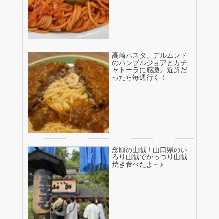
高崎パスタ。デルムンド
のハンブルジョアとカチ
ャトーラに感激。近所だ
ったら毎週行く！
念願の山賊！山口県のい
ろり山賊でがっつり山賊
焼き食べたよ～♪