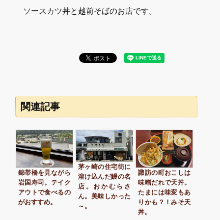
ソースカツ丼と越前そばのお店です。
関連記事
茅ヶ崎の住宅街に
錦帯橋を見ながら
諏訪の町おこしは
溶け込んだ鰻の名
岩国寿司。テイク
味噌だれで天丼。
店。おかむらさ
アウトで食べるの
たまには味変もあ
ん。美味しかった
がおすすめ。
りかも？！みそ天
～。
丼。