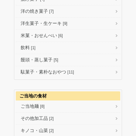
洋の焼き菓子
[7]
洋生菓子・生ケーキ
[9]
米菓・おせんべい
[6]
飲料
[1]
饅頭・蒸し菓子
[5]
駄菓子・素朴なおやつ
[11]
ご当地の食材
ご当地麺
[8]
その他加工品
[2]
キノコ・山菜
[2]