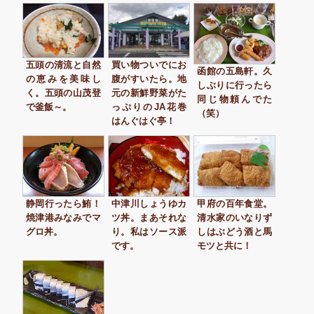
五頭の清流と自然
買い物ついでにお
函館の五島軒。久
の恵みを美味し
腹がすいたら。地
しぶりに行ったら
く。五頭の山茂登
元の新鮮野菜がた
同じ物頼んでた
で釜飯～。
っぷりのJA花巻
（笑）
はんぐはぐ亭！
静岡行ったら鮪！
中津川しょうゆカ
甲府の百年食堂。
焼津港みなみでマ
ツ丼。まあそれな
清水家のいなりず
グロ丼。
り。私はソース派
しはぶどう酒と馬
です。
モツと共に！