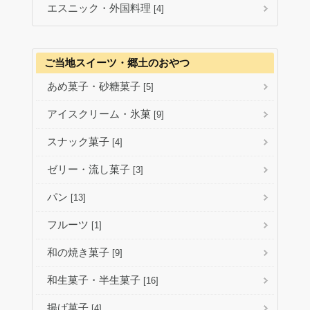
エスニック・外国料理
[4]
ご当地スイーツ・郷土のおやつ
あめ菓子・砂糖菓子
[5]
アイスクリーム・氷菓
[9]
スナック菓子
[4]
ゼリー・流し菓子
[3]
パン
[13]
フルーツ
[1]
和の焼き菓子
[9]
和生菓子・半生菓子
[16]
揚げ菓子
[4]