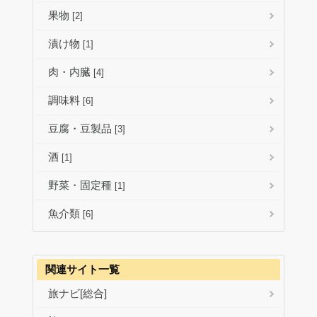
果物
[2]
漬け物
[1]
肉・内臓
[4]
調味料
[6]
豆腐・豆製品
[3]
酒
[1]
野菜・固定種
[1]
魚介類
[6]
関連サイト一覧
旅ナビ[総合]