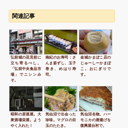
関連記事
弘前城の花見前に
南紀のお寿司：さ
金城かまぼこ店の
立ち寄るべし。
んま姿ずし、玉子
じゅーしーかまぼ
「弘前中央食品市
巻き、めはり寿
こ。おにぎりで
場」でニシンみ
司。
す。
そ。
昭和の居酒屋。大
気仙沼で出会った
気仙沼名物。ハー
衆酒場栄屋。よう
珍味。マグロの目
モニカの唐揚げを
やく入れた！
玉のたたき。
復興屋台村で。