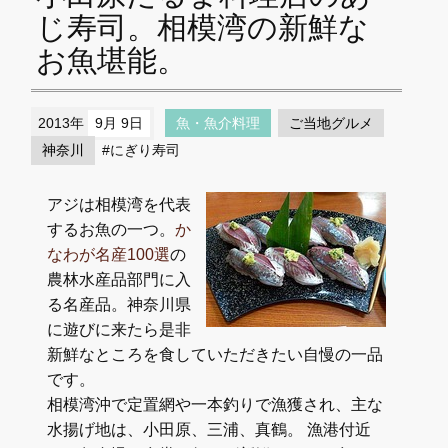
じ寿司。相模湾の新鮮な
お魚堪能。
2013年
9月 9日
魚・魚介料理
ご当地グルメ
神奈川
#にぎり寿司
アジは相模湾を代表
するお魚の一つ。
か
なわが名産100選
の
農林水産品部門に入
る名産品。神奈川県
に遊びに来たら是非
新鮮なところを食していただきたい自慢の一品
です。
相模湾沖で定置網や一本釣りで漁獲され、主な
水揚げ地は、小田原、三浦、真鶴。 漁港付近