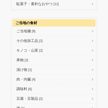
駄菓子・素朴なおやつ
[11]
ご当地の食材
ご当地麺
[8]
その他加工品
[2]
キノコ・山菜
[2]
果物
[2]
漬け物
[1]
肉・内臓
[4]
調味料
[6]
豆腐・豆製品
[2]