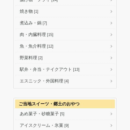
焼き物
[1]
煮込み・鍋
[7]
肉・内臓料理
[15]
魚・魚介料理
[12]
野菜料理
[2]
駅弁・弁当・テイクアウト
[13]
エスニック・外国料理
[4]
ご当地スイーツ・郷土のおやつ
あめ菓子・砂糖菓子
[5]
アイスクリーム・氷菓
[9]