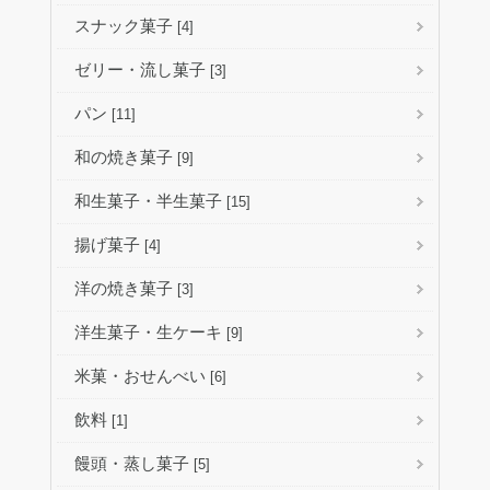
スナック菓子
[4]
ゼリー・流し菓子
[3]
パン
[11]
和の焼き菓子
[9]
和生菓子・半生菓子
[15]
揚げ菓子
[4]
洋の焼き菓子
[3]
洋生菓子・生ケーキ
[9]
米菓・おせんべい
[6]
飲料
[1]
饅頭・蒸し菓子
[5]