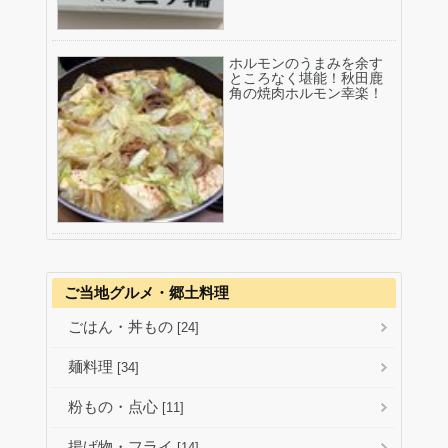
ホルモンのうまみを余す
ところなく堪能！秋田鹿
角の焼肉ホルモン幸楽！
ご当地グルメ・郷土料理
ごはん・丼もの
[24]
麺料理
[34]
粉もの・点心
[11]
揚げ物・フライ
[14]