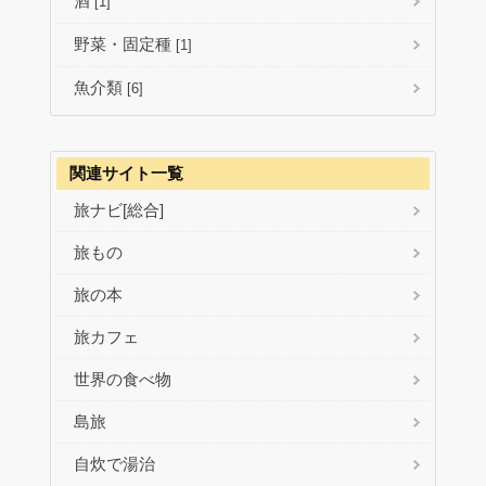
酒
[1]
野菜・固定種
[1]
魚介類
[6]
関連サイト一覧
旅ナビ[総合]
旅もの
旅の本
旅カフェ
世界の食べ物
島旅
自炊で湯治