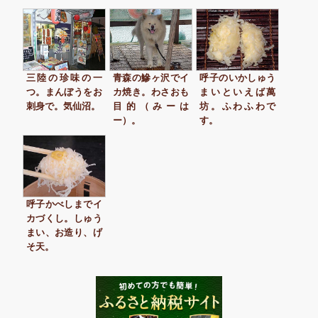
三陸の珍味の一
青森の鰺ヶ沢でイ
呼子のいかしゅう
つ。まんぼうをお
カ焼き。わさおも
まいといえば萬
刺身で。気仙沼。
目的（みーは
坊。ふわふわで
ー）。
す。
呼子かべしまでイ
カづくし。しゅう
まい、お造り、げ
そ天。