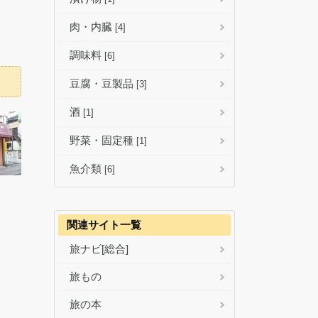
肉・内臓
[4]
調味料
[6]
豆腐・豆製品
[3]
酒
[1]
野菜・固定種
[1]
魚介類
[6]
関連サイト一覧
旅ナビ[総合]
旅もの
旅の本