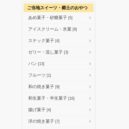
ご当地スイーツ・郷土のおやつ
あめ菓子・砂糖菓子
[5]
アイスクリーム・氷菓
[9]
スナック菓子
[4]
ゼリー・流し菓子
[3]
パン
[13]
フルーツ
[1]
和の焼き菓子
[9]
和生菓子・半生菓子
[16]
揚げ菓子
[4]
洋の焼き菓子
[7]