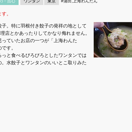
の・点心
ワンタン
東京
#蒲田,上海わんたん
ます。
餃子。特に羽根付き餃子の発祥の地として
料理店とかあったりしてかなり侮れません。
思っていたお店の一つが「上海わんた
のです。
るっと食べるびろびろとしたワンタンでは
の。水餃子とワンタンのいいとこ取りみた