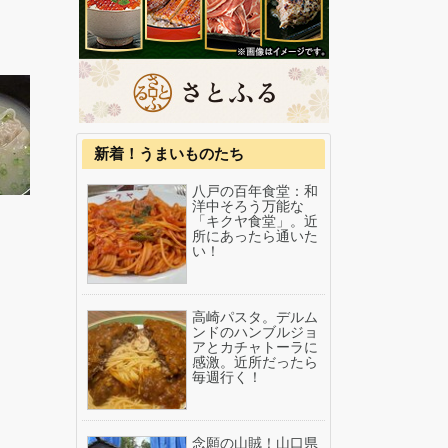
新着！うまいものたち
八戸の百年食堂：和
洋中そろう万能な
「キクヤ食堂」。近
所にあったら通いた
い！
高崎パスタ。デルム
ンドのハンブルジョ
アとカチャトーラに
感激。近所だったら
毎週行く！
念願の山賊！山口県