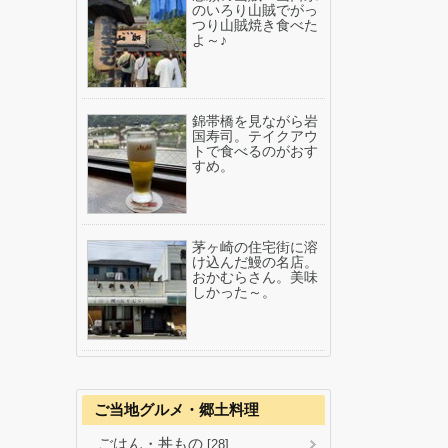
のいろり山賊でがっ
つり山賊焼き食べた
よ～♪
錦帯橋を見ながら岩
国寿司。テイクアウ
トで食べるのがおす
すめ。
茅ヶ崎の住宅街に溶
け込んだ鰻の名店。
おかむらさん。美味
しかった～。
ご当地グルメ・郷土料理
ごはん・丼もの
[28]