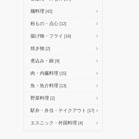
麺料理
[42]
粉もの・点心
[12]
揚げ物・フライ
[16]
焼き物
[2]
煮込み・鍋
[9]
肉・内臓料理
[15]
魚・魚介料理
[13]
野菜料理
[2]
駅弁・弁当・テイクアウト
[17]
エスニック・外国料理
[4]