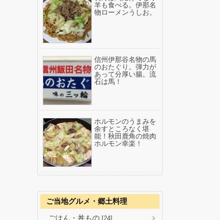
羊も食べる。伊那名
物ローメンうしお。
信州伊那谷名物の馬
、
のおたぐり。弾力が
あって分厚い腸。流
石は馬！
ホルモンのうまみを
余すところなく堪
能！秋田鹿角の焼肉
ホルモン幸楽！
ご当地グルメ・郷土料理
ごはん・丼もの
[24]