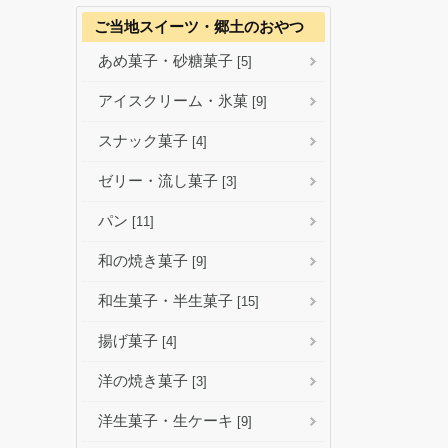
ご当地スイーツ・郷土のおやつ
あめ菓子・砂糖菓子
[5]
アイスクリーム・氷菓
[9]
スナック菓子
[4]
ゼリー・流し菓子
[3]
パン
[11]
和の焼き菓子
[9]
和生菓子・半生菓子
[15]
揚げ菓子
[4]
洋の焼き菓子
[3]
洋生菓子・生ケーキ
[9]