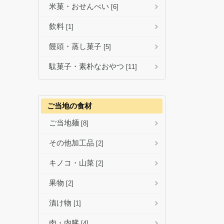
米菓・おせんべい
[6]
飲料
[1]
饅頭・蒸し菓子
[5]
駄菓子・素朴なおやつ
[11]
ご当地の食材
ご当地麺
[8]
その他加工品
[2]
キノコ・山菜
[2]
果物
[2]
漬け物
[1]
肉・内臓
[4]