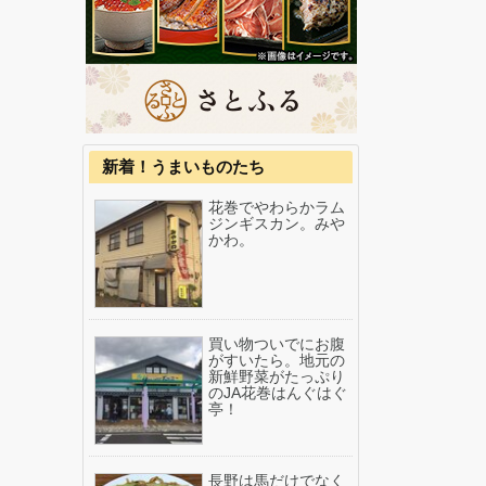
新着！うまいものたち
花巻でやわらかラム
ジンギスカン。みや
かわ。
買い物ついでにお腹
がすいたら。地元の
新鮮野菜がたっぷり
のJA花巻はんぐはぐ
亭！
長野は馬だけでなく