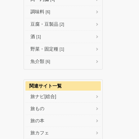
調味料
[6]
豆腐・豆製品
[2]
酒
[1]
野菜・固定種
[1]
魚介類
[6]
関連サイト一覧
旅ナビ[総合]
旅もの
旅の本
旅カフェ