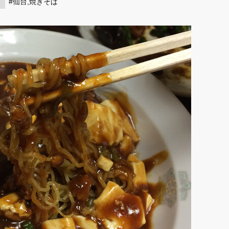
#仙台,焼きそば