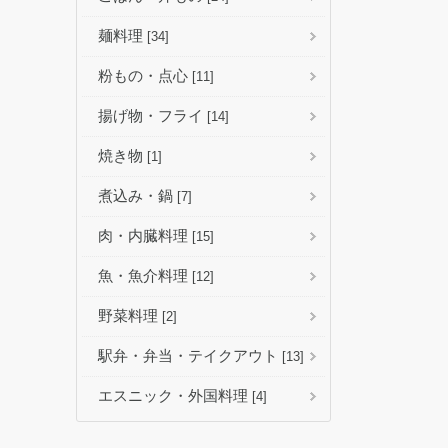
麺料理
[34]
粉もの・点心
[11]
揚げ物・フライ
[14]
焼き物
[1]
煮込み・鍋
[7]
肉・内臓料理
[15]
魚・魚介料理
[12]
野菜料理
[2]
駅弁・弁当・テイクアウト
[13]
エスニック・外国料理
[4]